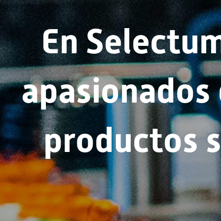
En Selectu
apasionados d
productos si